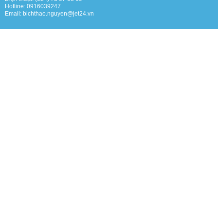
Hotline: 0916039247
Email: bichthao.nguyen@jet24.vn