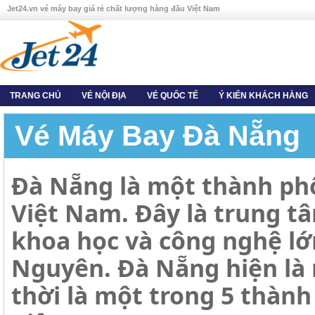
Jet24.vn vé máy bay giá rẻ chất lượng hàng đầu Việt Nam
TRANG CHỦ
VÉ NỘI ĐỊA
VÉ QUỐC TẾ
Ý KIẾN KHÁCH HÀNG
Vé Máy Bay Đà Nẵng
Đà Nẵng là một thành ph
Việt Nam. Đây là trung tâ
khoa học và công nghệ lớ
Nguyên. Đà Nẵng hiện là m
thời là một trong 5 thàn