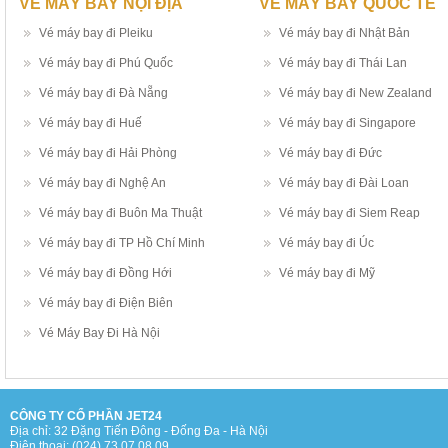
VÉ MÁY BAY NỘI ĐỊA
VÉ MÁY BAY QUỐC TẾ
Vé máy bay đi Pleiku
Vé máy bay đi Nhật Bản
Vé máy bay đi Phú Quốc
Vé máy bay đi Thái Lan
Vé máy bay đi Đà Nẵng
Vé máy bay đi New Zealand
Vé máy bay đi Huế
Vé máy bay đi Singapore
Vé máy bay đi Hải Phòng
Vé máy bay đi Đức
Vé máy bay đi Nghệ An
Vé máy bay đi Đài Loan
Vé máy bay đi Buôn Ma Thuật
Vé máy bay đi Siem Reap
Vé máy bay đi TP Hồ Chí Minh
Vé máy bay đi Úc
Vé máy bay đi Đồng Hới
Vé máy bay đi Mỹ
Vé máy bay đi Điện Biên
Vé Máy Bay Đi Hà Nội
CÔNG TY CỔ PHẦN JET24
Địa chỉ: 32 Đặng Tiến Đông - Đống Đa - Hà Nội
Điện thoại: (024) 73 07 08 09