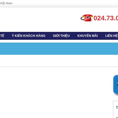
 Việt Nam
024.73.
 TẾ
Ý KIẾN KHÁCH HÀNG
GIỚI THIỆU
KHUYẾN MÃI
LIÊN HỆ
T