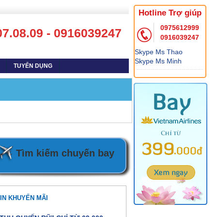
Hotline Trợ giúp
0975612999
07.08.09 - 0916039247
0916039247
Skype Ms Thao
Skype Ms Minh
TUYỂN DỤNG
Tìm kiếm chuyến bay
IN KHUYẾN MÃI