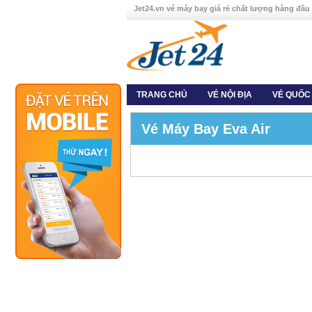
Jet24.vn vé máy bay giá rẻ chất lượng hàng đầu
TRANG CHỦ
VÉ NỘI ĐỊA
VÉ QUỐC
Vé Máy Bay Eva Air