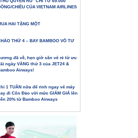
THU QUYẾN RŨ” CHỈ TỪ 69.000
ĐỒNG/CHIỀU CỦA VIETNAM AIRLINES
MUA HAI TẶNG MỘT
CHÀO THỨ 4 – BAY BAMBOO VÔ TƯ
ương đã về, hẹn giờ săn vé rẻ từ ưu
ãi ngày VÀNG thứ 3 của JET24 &
amboo Airways!
hỉ 1 TUẦN nữa để rinh ngay vé máy
ay đi Côn Đảo với mức GIẢM GIÁ lên
ến 20% từ Bamboo Airways