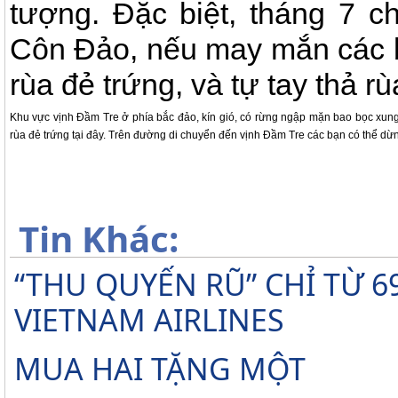
tượng. Đặc biệt, tháng 7 c
Côn Đảo, nếu may mắn các b
rùa đẻ trứng, và tự tay thả r
Khu vực vịnh Đầm Tre ở phía bắc đảo, kín gió, có rừng ngập mặn bao bọc xung 
rùa đẻ trứng tại đây. Trên đường di chuyển đến vịnh Đầm Tre các bạn có thể dừn
Tin Khác:
“THU QUYẾN RŨ” CHỈ TỪ 
VIETNAM AIRLINES
MUA HAI TẶNG MỘT