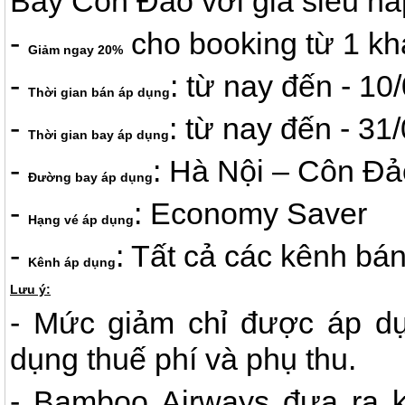
Bay Côn Đảo với giá siêu h
-
cho booking từ 1 k
Giảm ngay 20%
-
: từ nay đến - 10
Thời gian bán áp dụng
-
: từ nay đến - 31
Thời gian bay áp dụng
-
: Hà Nội – Côn Đ
Đường bay áp dụng
-
: Economy Saver
Hạng vé áp dụng
-
: Tất cả các kênh b
Kênh áp dụng
Lưu ý:
- Mức giảm chỉ được áp dụ
dụng thuế phí và phụ thu.
- Bamboo Airways đưa ra k