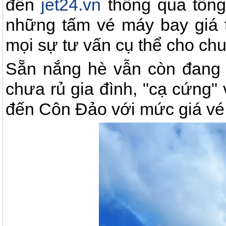
đến
jet24.vn
thông qua tổn
những tấm vé máy bay giá t
mọi sự tư vấn cụ thể cho chu
Sẵn nắng hè vẫn còn đang r
chưa rủ gia đình, "cạ cứng" 
đến Côn Đảo với mức giá vé