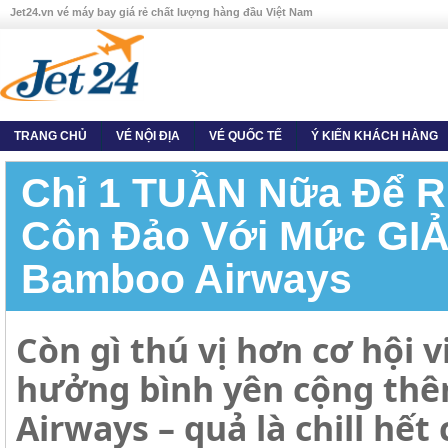
Jet24.vn vé máy bay giá rẻ chất lượng hàng đầu Việt Nam
TRANG CHỦ
VÉ NỘI ĐỊA
VÉ QUỐC TẾ
Ý KIẾN KHÁCH HÀNG
Chỉ 1 TUẦN Nữa Để R
Côn Đảo Với Mức GI
Bamboo Airways
Còn gì thú vị hơn cơ hội 
hưởng bình yên cộng thê
Airways – quả là chill hết