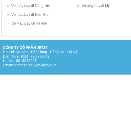
Vé máy bay đi Đồng Hới
Vé máy bay đi Mỹ
Vé máy bay đi Điện Biên
Vé Máy Bay Đi Hà Nội
CÔNG TY CỔ PHẦN JET24
Địa chỉ: 32 Đặng Tiến Đông - Đống Đa - Hà Nội
Điện thoại: (024) 73 07 08 09
Hotline: 0916039247
Email: bichthao.nguyen@jet24.vn