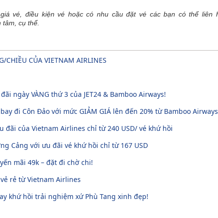
giá vé, điều kiện vé hoặc có nhu cầu đặt vé các bạn có thể liên h
 tâm, cụ thể.
NG/CHIỀU CỦA VIETNAM AIRLINES
u đãi ngày VÀNG thứ 3 của JET24 & Bamboo Airways!
 bay đi Côn Đảo với mức GIẢM GIÁ lên đến 20% từ Bamboo Airways
u đãi của Vietnam Airlines chỉ từ 240 USD/ vé khứ hồi
g Cảng với ưu đãi vé khứ hồi chỉ từ 167 USD
ến mãi 49k – đặt đi chờ chi!
 vẻ rẻ từ Vietnam Airlines
ay khứ hồi trải nghiệm xứ Phù Tang xinh đẹp!