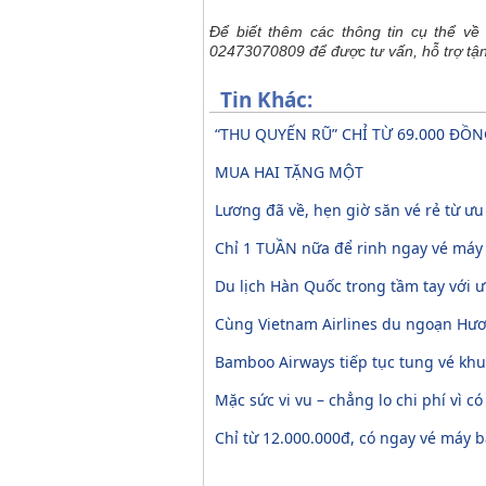
Để biết thêm các thông tin cụ thể về 
02473070809 để được tư vấn, hỗ trợ tận
Tin Khác:
“THU QUYẾN RŨ” CHỈ TỪ 69.000 ĐỒ
MUA HAI TẶNG MỘT
Lương đã về, hẹn giờ săn vé rẻ từ ư
Chỉ 1 TUẦN nữa để rinh ngay vé máy
Du lịch Hàn Quốc trong tầm tay với ư
Cùng Vietnam Airlines du ngoạn Hươn
Bamboo Airways tiếp tục tung vé khuy
Mặc sức vi vu – chẳng lo chi phí vì có
Chỉ từ 12.000.000đ, có ngay vé máy b