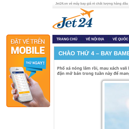
Jet24.vn vé máy bay giá rẻ chất lượng hàng đầu
TRANG CHỦ
VÉ NỘI ĐỊA
VÉ QUỐC
CHÀO THỨ 4 – BAY BAM
Phố xá nóng lắm rồi, mau xách vali
đặn mở bán trong tuần này để mang 