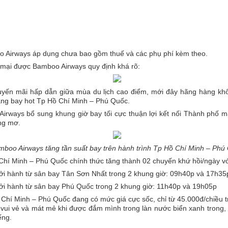
o Airways áp dụng chưa bao gồm thuế và các phụ phí kèm theo.
 mại được Bamboo Airways quy định khá rõ:
huyến mãi hấp dẫn giữa mùa du lịch cao điểm, mới đây hãng hàng kh
hặng bay hot Tp Hồ Chí Minh – Phú Quốc.
irways bổ sung khung giờ bay tối cực thuận lợi kết nối Thành phố 
ng mơ.
mboo Airways tăng tần suất bay trên hành trình Tp Hồ Chí Minh – Phú
 Chí Minh – Phú Quốc chính thức tăng thành 02 chuyến khứ hồi/ngày vớ
i hành từ sân bay Tân Sơn Nhất trong 2 khung giờ: 09h40p và 17h35
i hành từ sân bay Phú Quốc trong 2 khung giờ: 11h40p và 19h05p
Chí Minh – Phú Quốc đang có mức giá cực sốc, chỉ từ 45.000đ/chiều 
 vui vẻ và mát mẻ khi được đắm mình trong làn nước biển xanh trong,
ếng.