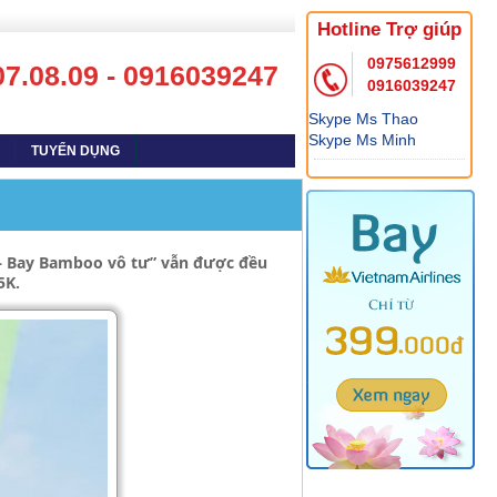
Hotline Trợ giúp
0975612999
07.08.09 - 0916039247
0916039247
Skype Ms Thao
Skype Ms Minh
TUYỂN DỤNG
4 – Bay Bamboo vô tư” vẫn được đều
5K.