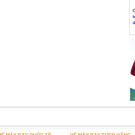
C
b
đ