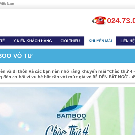
 Việt Nam
024.73.
 TẾ
Ý KIẾN KHÁCH HÀNG
GIỚI THIỆU
KHUYẾN MÃI
LIÊN HỆ
BOO VÔ TƯ
 lên và đi thôi! Và các bạn nên nhớ rằng khuyến mãi “Chào thứ 
đến cơ hội vi vu hè bất tận với mức giá vé RẺ ĐẾN BẤT NGỜ - 4