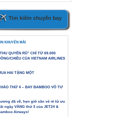
Tìm kiếm chuyến bay
IN KHUYẾN MÃI
THU QUYẾN RŨ” CHỈ TỪ 69.000
ĐỒNG/CHIỀU CỦA VIETNAM AIRLINES
MUA HAI TẶNG MỘT
CHÀO THỨ 4 – BAY BAMBOO VÔ TƯ
ương đã về, hẹn giờ săn vé rẻ từ ưu
ãi ngày VÀNG thứ 3 của JET24 &
amboo Airways!