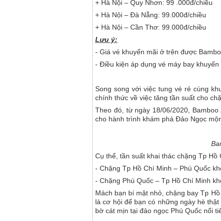
+ Hà Nội – Quy Nhơn: 99 .000đ/chiều
+ Hà Nội – Đà Nẵng: 99.000đ/chiều
+ Hà Nội – Cần Thơ: 99.000đ/chiều
Lưu ý:
- Giá vé khuyến mãi ở trên được Bambo
- Điều kiện áp dụng vé máy bay khuyến
Song song với việc tung vé rẻ cùng k
chính thức về việc tăng tần suất cho c
Theo đó, từ ngày 18/06/2020, Bamboo A
cho hành trình khám phá Đảo Ngọc mộ
Ba
Cụ thể, tần suất khai thác chặng Tp Hồ
- Chặng Tp Hồ Chí Minh – Phú Quốc khở
- Chặng Phú Quốc – Tp Hồ Chí Minh khở
Mách bạn bí mật nhỏ, chặng bay Tp Hồ 
là cơ hội để bạn có những ngày hè thật
bờ cát mịn tại đảo ngọc Phú Quốc nổi ti