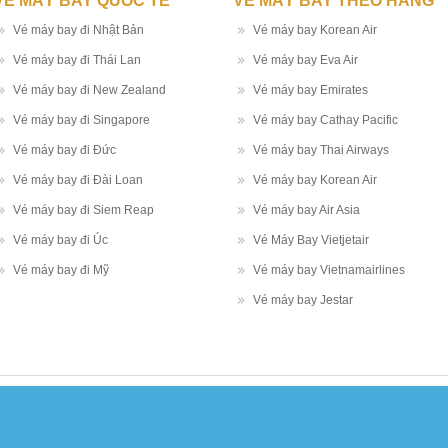
VÉ MÁY BAY QUỐC TẾ
VÉ MÁY BAY THEO HÃNG
Vé máy bay đi Nhật Bản
Vé máy bay Korean Air
Vé máy bay đi Thái Lan
Vé máy bay Eva Air
Vé máy bay đi New Zealand
Vé máy bay Emirates
Vé máy bay đi Singapore
Vé máy bay Cathay Pacific
Vé máy bay đi Đức
Vé máy bay Thai Airways
Vé máy bay đi Đài Loan
Vé máy bay Korean Air
Vé máy bay đi Siem Reap
Vé máy bay Air Asia
Vé máy bay đi Úc
Vé Máy Bay Vietjetair
Vé máy bay đi Mỹ
Vé máy bay Vietnamairlines
Vé máy bay Jestar