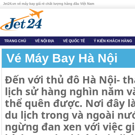
Jet24.vn vé máy bay giá rẻ chất lượng hàng đầu Việt Nam
TRANG CHỦ
VÉ NỘI ĐỊA
VÉ QUỐC TẾ
Ý KIẾN KHÁCH HÀNG
Vé Máy Bay Hà Nội
Đến với thủ đô Hà Nội- t
lịch sử hàng nghìn năm v
thể quên được. Nơi đây l
du lịch trong và ngoài nư
ngừng đan xen với việc gi