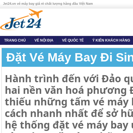
Jet24.vn vé máy bay giá rẻ chất lượng hàng đầu Việt Nam
TRANG CHỦ
VÉ NỘI ĐỊA
VÉ QUỐC TẾ
Ý KIẾN KHÁCH HÀNG
Đặt Vé Máy Bay Đi Si
Hành trình đến với Đảo qu
hai nền văn hoá phương 
thiếu những tấm vé máy b
cách nhanh nhất để sở hữu
hệ thống đặt vé máy bay ư