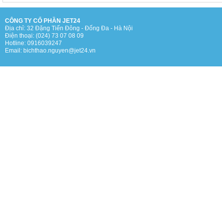
CÔNG TY CỔ PHẦN JET24
Địa chỉ: 32 Đặng Tiến Đông - Đống Đa - Hà Nội
Điện thoại: (024) 73 07 08 09
Hotline: 0916039247
Email: bichthao.nguyen@jet24.vn