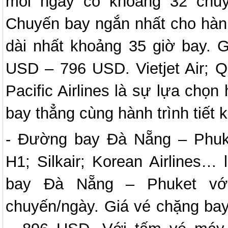
mỗi ngày có khoảng 32 chuy
Chuyến bay ngắn nhất cho hành
dài nhất khoảng 35 giờ bay. 
USD – 796 USD. Vietjet Air; Qa
Pacific Airlines là sự lựa ch
bay thẳng cùng hành trình tiết k
- Đường bay Đà Nẵng – Phuket:
H1; Silkair; Korean Airlines…
bay Đà Nẵng – Phuket vớ
chuyến/ngày. Giá vé chặng ba