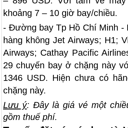
– 896 USD. Với tấm vé máy
khoảng 7 – 10 giờ bay/chiều.
- Đường bay Tp Hồ Chí Minh - 
hàng không Jet Airways; H1; Vie
Airways; Cathay Pacific Airlin
29 chuyến bay ở chặng này v
1346 USD. Hiện chưa có hãng
chặng này.
Lưu ý
: Đây
là giá vé một chiề
gồm thuế phí.