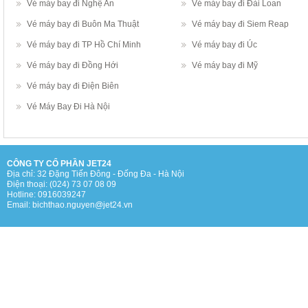
Vé máy bay đi Nghệ An
Vé máy bay đi Đài Loan
Vé máy bay đi Buôn Ma Thuật
Vé máy bay đi Siem Reap
Vé máy bay đi TP Hồ Chí Minh
Vé máy bay đi Úc
Vé máy bay đi Đồng Hới
Vé máy bay đi Mỹ
Vé máy bay đi Điện Biên
Vé Máy Bay Đi Hà Nội
CÔNG TY CỔ PHẦN JET24
Địa chỉ: 32 Đặng Tiến Đông - Đống Đa - Hà Nội
Điện thoại: (024) 73 07 08 09
Hotline: 0916039247
Email: bichthao.nguyen@jet24.vn