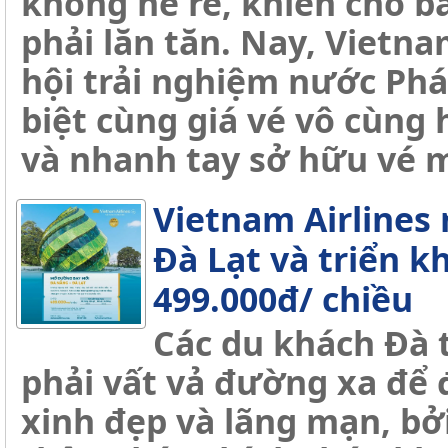
không hề rẻ, khiến cho bấ
phải lăn tăn. Nay, Vietn
hội trải nghiệm nước Phá
biệt cùng giá vé vô cùng
và nhanh tay sở hữu vé 
Vietnam Airlines
Đà Lạt và triển k
499.000đ/ chiều
Các du khách Đà 
phải vất vả đường xa để
xinh đẹp và lãng mạn, bở