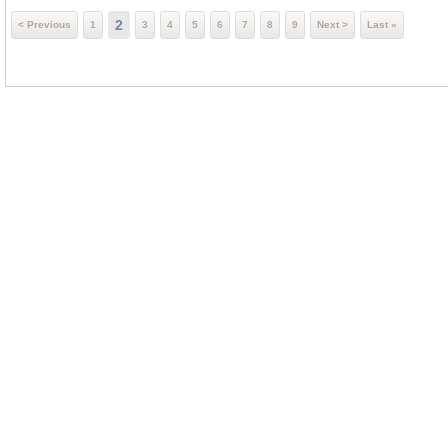
2
< Previous
1
3
4
5
6
7
8
9
Next >
Last »