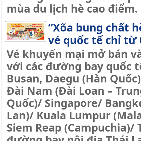
mùa du lịch hè cao điểm.
“Xõa bung chất h
vé quốc tế chỉ từ
Vé khuyến mại mở bán và
với các đường bay quốc tế
Busan, Daegu (Hàn Quốc)/
Đài Nam (Đài Loan – Tru
Quốc)/ Singapore/ Bangko
Lan)/ Kuala Lumpur (Mal
Siem Reap (Campuchia)/ T
đường bay nội địa Thái L