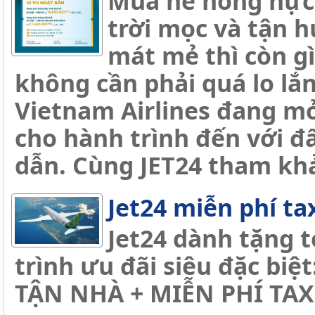
Mùa hè nóng nực 
trời mọc và tận 
mát mẻ thì còn g
không cần phải quá lo lắng
Vietnam Airlines đang mở
cho hành trình đến với đ
dẫn. Cùng JET24 tham khả
Jet24 miễn phí ta
Jet24 dành tặng 
trình ưu đãi siêu đặc bi
TẬN NHÀ + MIỄN PHÍ TAX