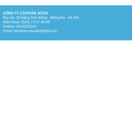
CÔNG TY CỔ PHẦN JET24
Địa chỉ: 32 Đặng Tiến Đông - Đống Đa - Hà Nội
Điện thoại: (024) 73 07 08 09
Hotline: 0916039247
Email: bichthao.nguyen@jet24.vn