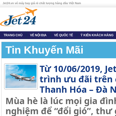
Jet24.vn vé máy bay giá rẻ chất lượng hàng đầu Việt Nam
TRANG CHỦ
VÉ NỘI ĐỊA
VÉ QUỐC TẾ
Ý KIẾN KHÁCH HÀNG
Tin Khuyến Mãi
Từ 10/06/2019, Je
trình ưu đãi trê
Thanh Hóa – Đà 
Mùa hè là lúc mọi gia đình
nghiệm để “đổi gió”, thư 