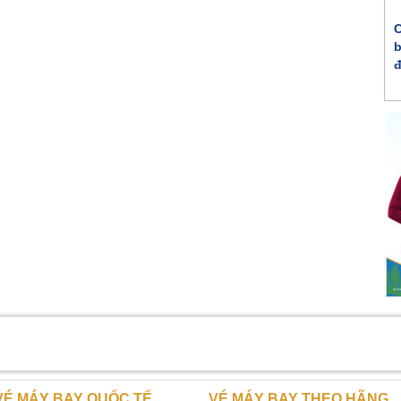
C
b
đ
VÉ MÁY BAY QUỐC TẾ
VÉ MÁY BAY THEO HÃNG