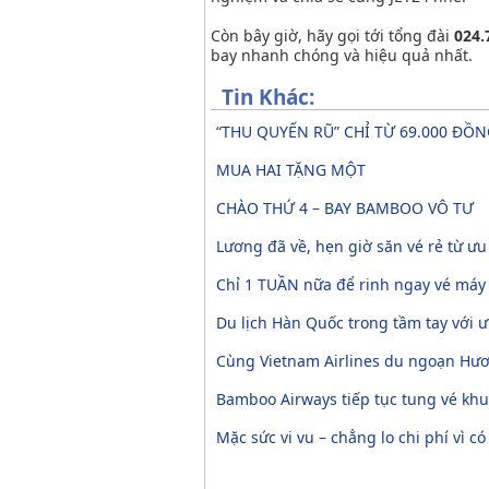
Còn bây giờ, hãy gọi tới tổng đài
024.
bay nhanh chóng và hiệu quả nhất.
Tin Khác:
“THU QUYẾN RŨ” CHỈ TỪ 69.000 ĐỒ
MUA HAI TẶNG MỘT
CHÀO THỨ 4 – BAY BAMBOO VÔ TƯ
Lương đã về, hẹn giờ săn vé rẻ từ ư
Chỉ 1 TUẦN nữa để rinh ngay vé máy
Du lịch Hàn Quốc trong tầm tay với ư
Cùng Vietnam Airlines du ngoạn Hươn
Bamboo Airways tiếp tục tung vé khuy
Mặc sức vi vu – chẳng lo chi phí vì có