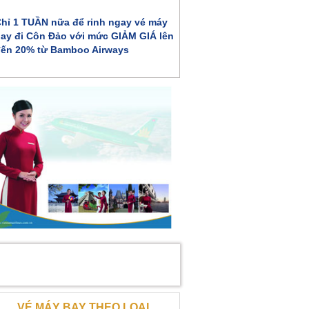
hỉ 1 TUẦN nữa để rinh ngay vé máy
ay đi Côn Đảo với mức GIẢM GIÁ lên
ến 20% từ Bamboo Airways
VÉ MÁY BAY THEO LOẠI