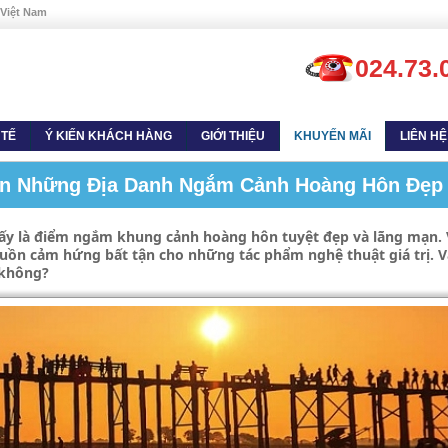
 Việt Nam
024.73.
 TẾ
Ý KIẾN KHÁCH HÀNG
GIỚI THIỆU
KHUYẾN MÃI
LIÊN HỆ
ến Những Địa Danh Ngắm Cảnh Hoàng Hôn Đẹp 
nơi ấy là điểm ngắm khung cảnh hoàng hôn tuyệt đẹp và lãng mạn. V
uồn cảm hứng bất tận cho những tác phẩm nghệ thuật giá trị. V
 không?