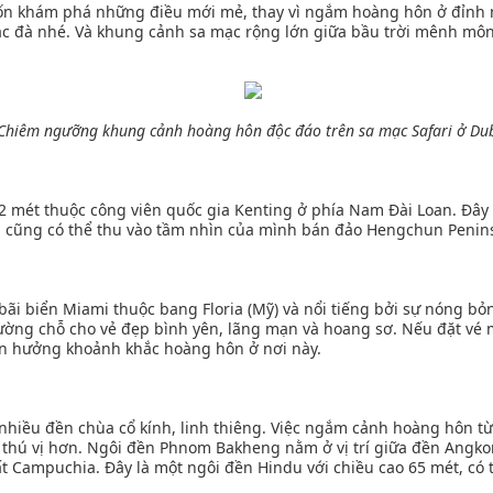
n khám phá những điều mới mẻ, thay vì ngắm hoàng hôn ở đỉnh nú
c đà nhé. Và khung cảnh sa mạc rộng lớn giữa bầu trời mênh mông
Chiêm ngưỡng khung cảnh hoàng hôn độc đáo trên sa mạc Safari ở Du
2 mét thuộc công viên quốc gia Kenting ở phía Nam Đài Loan. Đây
n cũng có thể thu vào tầm nhìn của mình bán đảo Hengchun Peninsu
 bãi biển Miami thuộc bang Floria (Mỹ) và nổi tiếng bởi sự nóng bỏ
ờng chỗ cho vẻ đẹp bình yên, lãng mạn và hoang sơ. Nếu đặt vé 
tận hưởng khoảnh khắc hoàng hôn ở nơi này.
nhiều đền chùa cổ kính, linh thiêng. Việc ngắm cảnh hoàng hôn từ 
 thú vị hơn. Ngôi đền Phnom Bakheng nằm ở vị trí giữa đền Ang
Campuchia. Đây là một ngôi đền Hindu với chiều cao 65 mét, có tuổ