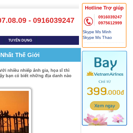
Hotline Trợ giúp
0916039247
07.08.09 - 0916039247
0975612999
Skype Ms Minh
Skype Ms Thao
TUYỂN DỤNG
Nhất Thế Giới
ới nhiều nhiếp ảnh gia, họa sĩ thì
ậy bạn có biết những địa danh nào