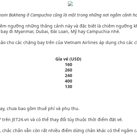
nom Bakheng ở Campuchia cũng là một trong những nơi ngắm cảnh ho
hiêm ngưỡng những thắng cảnh này và đặc biệt là chiêm ngưỡng k
y bay đi Myanmar, Dubai, Đài Loan, Mỹ hay Campuchia nhé.
hảo cho các chặng bay trên của Vietnam Airlines áp dụng cho các 
Gía vé (USD)
160
260
240
400
130
bay, chưa bao gồm thuế phí và phụ thu.
trên JET24.vn và có thể thay đổi tùy thuộc thời điểm đặt vé.
n, chắc chắn vẫn còn rất nhiều điểm dừng chân khác có thể ngắm c