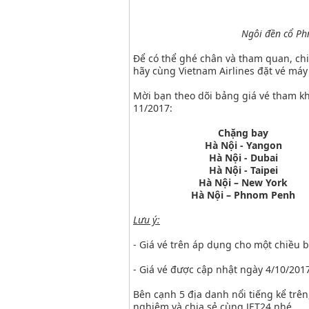
Ngôi đền cổ Ph
Để có thể ghé chân và tham quan, c
hãy cùng Vietnam Airlines đặt vé má
Mời bạn theo dõi bảng giá vé tham k
11/2017:
Chặng bay
Hà Nội - Yangon
Hà Nội - Dubai
Hà Nội - Taipei
Hà Nội – New York
Hà Nội – Phnom Penh
Lưu ý:
- Giá vé trên áp dụng cho một chiều 
- Giá vé được cập nhật ngày 4/10/2017 
Bên cạnh 5 địa danh nổi tiếng kể trê
nghiệm và chia sẻ cùng JET24 nhé.