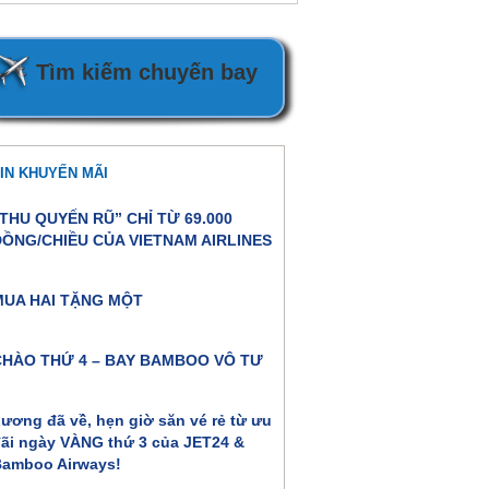
Tìm kiếm chuyến bay
IN KHUYẾN MÃI
THU QUYẾN RŨ” CHỈ TỪ 69.000
ĐỒNG/CHIỀU CỦA VIETNAM AIRLINES
MUA HAI TẶNG MỘT
CHÀO THỨ 4 – BAY BAMBOO VÔ TƯ
ương đã về, hẹn giờ săn vé rẻ từ ưu
ãi ngày VÀNG thứ 3 của JET24 &
amboo Airways!