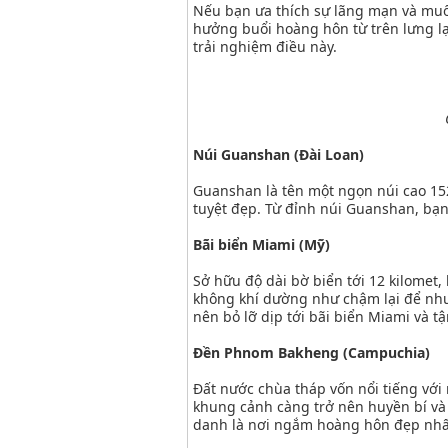
Nếu bạn ưa thích sự lãng mạn và muố
hưởng buổi hoàng hôn từ trên lưng lạ
trải nghiệm điều này.
Núi Guanshan (Đài Loan)
Guanshan là tên một ngọn núi cao 15
tuyệt đẹp. Từ đỉnh núi Guanshan, bạ
Bãi biển Miami (Mỹ)
Sở hữu độ dài bờ biển tới 12 kilomet,
không khí dường như chậm lại để như
nên bỏ lỡ dịp tới bãi biển Miami và 
Đền Phnom Bakheng (Campuchia)
Đất nước chùa tháp vốn nổi tiếng với 
khung cảnh càng trở nên huyền bí và
danh là nơi ngắm hoàng hôn đẹp nhất 