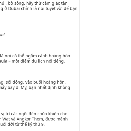
i, bờ sông, hãy thử cảm giác tận
 ở Dubai chính là nơi tuyệt vời để bạn
bai
 là nơi có thể ngắm cảnh hoàng hôn
la – một điểm du lịch nổi tiếng.
ng, sôi động. Vào buổi hoàng hôn,
máy bay đi Mỹ, bạn nhất định không
vị trí các ngôi đền chùa khiến cho
kor Wat và Angkor Thom, được mệnh
i đời từ thế kỷ thứ 9.