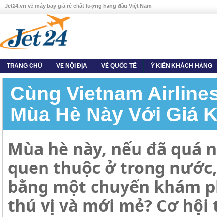
Jet24.vn vé máy bay giá rẻ chất lượng hàng đầu Việt Nam
TRANG CHỦ
VÉ NỘI ĐỊA
VÉ QUỐC TẾ
Ý KIẾN KHÁCH HÀNG
Cùng Vietnam Airlin
Mùa Hè Này Với Giá K
Mùa hè này, nếu đã quá 
quen thuộc ở trong nước, 
bằng một chuyến khám ph
thú vị và mới mẻ? Cơ hội