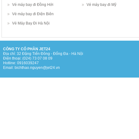
Vé máy bay đi Đồng Hới
Vé máy bay đi Mỹ
Vé máy bay đi Điện Biên
Vé Máy Bay Đi Hà Nội
CÔNG TY CỔ PHẦN JET24
Địa chỉ: 32 Đặng Tiến Đông - Đống Đa - Hà Nội
Điện thoại: (024) 73 07 08 09
Hotline: 0916039247
Email: bichthao.nguyen@jet24.vn