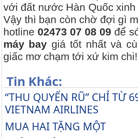
với đất nước Hàn Quốc xinh 
Vậy thì bạn còn chờ đợi gì 
hotline
02473 07 08 09
để s
máy bay
giá tốt nhất và cù
giấc mơ chạm tới xứ kim chi!!
Tin Khác:
“THU QUYẾN RŨ” CHỈ TỪ 
VIETNAM AIRLINES
MUA HAI TẶNG MỘT