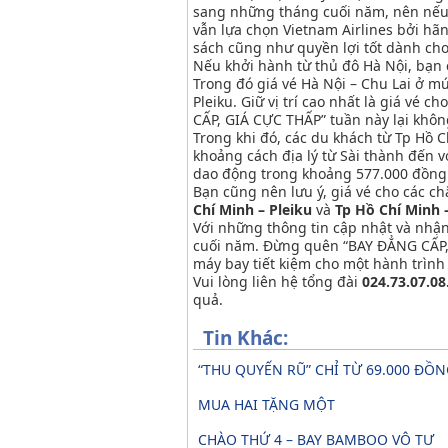
sang những tháng cuối năm, nên nếu 
vẫn lựa chọn Vietnam Airlines bởi hãn
sách cũng như quyền lợi tốt dành ch
Nếu khởi hành từ thủ đô Hà Nội, bạn 
Trong đó giá vé Hà Nội – Chu Lai ở mứ
Pleiku. Giữ vị trí cao nhất là giá vé
CẤP, GIÁ CỰC THẤP” tuần này lại khôn
Trong khi đó, các du khách từ Tp Hồ C
khoảng cách địa lý từ Sài thành đến 
dao động trong khoảng 577.000 đồng 
Bạn cũng nên lưu ý, giá vé cho các c
Chí Minh – Pleiku
và
Tp Hồ Chí Minh 
Với những thông tin cập nhật và nhận 
cuối năm. Đừng quên “BAY ĐẲNG CẤP, 
máy bay tiết kiệm cho một hành trình
Vui lòng liên hệ tổng đài
024.73.07.08
quả.
Tin Khác:
“THU QUYẾN RŨ” CHỈ TỪ 69.000 ĐỒ
MUA HAI TẶNG MỘT
CHÀO THỨ 4 – BAY BAMBOO VÔ TƯ