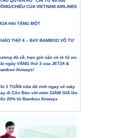
THU QUYẾN RŨ” CHỈ TỪ 69.000
ĐỒNG/CHIỀU CỦA VIETNAM AIRLINES
MUA HAI TẶNG MỘT
CHÀO THỨ 4 – BAY BAMBOO VÔ TƯ
ương đã về, hẹn giờ săn vé rẻ từ ưu
ãi ngày VÀNG thứ 3 của JET24 &
amboo Airways!
hỉ 1 TUẦN nữa để rinh ngay vé máy
ay đi Côn Đảo với mức GIẢM GIÁ lên
ến 20% từ Bamboo Airways