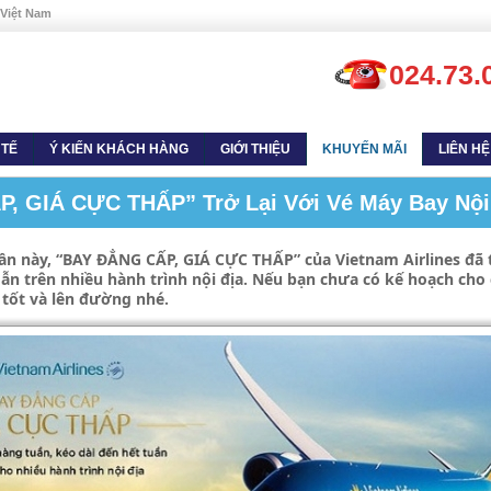
 Việt Nam
024.73.
 TẾ
Ý KIẾN KHÁCH HÀNG
GIỚI THIỆU
KHUYẾN MÃI
LIÊN HỆ
, GIÁ CỰC THẤP” Trở Lại Với Vé Máy Bay Nội 
ần này, “BAY ĐẲNG CẤP, GIÁ CỰC THẤP” của Vietnam Airlines đã t
 trên nhiều hành trình nội địa. Nếu bạn chưa có kế hoạch cho 
á tốt và lên đường nhé.