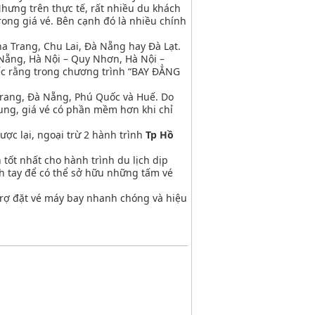
hưng trên thực tế, rất nhiều du khách
rong giá vé. Bên cạnh đó là nhiều chính
ha Trang, Chu Lai, Đà Nẵng hay Đà Lạt.
 Nẵng, Hà Nội – Quy Nhơn, Hà Nội –
tiếc rằng trong chương trình “BAY ĐẲNG
 Trang, Đà Nẵng, Phú Quốc và Huế. Do
hung, giá vé có phần mềm hơn khi chỉ
ợc lại, ngoại trừ 2 hành trình
Tp Hồ
 tốt nhất cho hành trình du lịch dịp
h tay để có thể sở hữu những tấm vé
trợ đặt vé máy bay nhanh chóng và hiệu