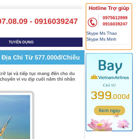
Hotline Trợ giúp
0975612999
07.08.09 - 0916039247
0916039247
Skype Ms Thao
Skype Ms Minh
TUYỂN DỤNG
Địa Chỉ Từ 577.000đ/chiều
rở lại và tiếp tục mang đến cho du
chuyến vi vu dịp cuối năm thì nhân