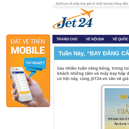
Jet24.vn vé máy bay giá rẻ chất lượng hàng đầu
TRANG CHỦ
VÉ NỘI ĐỊA
VÉ QUỐC
Tuần Này, “BAY ĐẲNG CẤP
Sau nhiều tuần vắng bóng, trong tu
khách những tấm vé máy bay hấp dẫn
cơ hội này, cùng JET24.vn săn vé gi