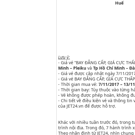
Huế
Lưu ý:
- Giá vé “BAY ĐẲNG CẤP, GIÁ CỰC THẤ
Minh – Pleiku
và
Tp Hồ Chí Minh – Đ
- Giá vé được cập nhật ngày 7/11/2017
- Giá vé BAY ĐẲNG CẤP, GIÁ CỰC THẤP 
- Thời gian mua vé:
7/11/2017 – 13/1
- Thời gian bay: Tùy thuộc vào từng h
- Vé không được phép hoàn, không đượ
- Chi tiết về điều kiện vé và thông ti
của JET24.vn để được hỗ trợ.
Khác với nhiều tuần trước đó, trong 
trình nội địa. Trong đó, 7 hành trình
Theo nhận định từ JET24, nhìn chung 