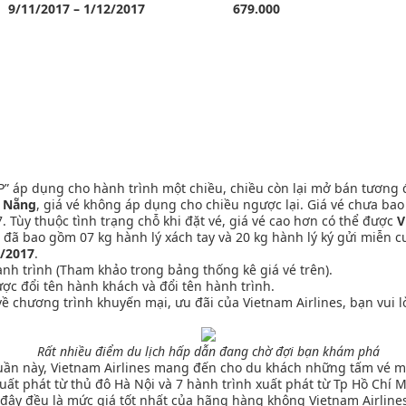
9/11/2017 – 1/12/2017
679.000
P” áp dụng cho hành trình một chiều, chiều còn lại mở bán tương 
à Nẵng
, giá vé không áp dụng cho chiều ngược lại. Giá vé chưa bao
. Tùy thuộc tình trạng chỗ khi đặt vé, giá vé cao hơn có thể được
V
đã bao gồm 07 kg hành lý xách tay và 20 kg hành lý ký gửi miễn cư
1/2017
.
ành trình (Tham khảo trong bảng thống kê giá vé trên).
c đổi tên hành khách và đổi tên hành trình.
n về chương trình khuyến mại, ưu đãi của Vietnam Airlines, bạn vui 
Rất nhiều điểm du lịch hấp dẫn đang chờ đợi bạn khám phá
tuần này, Vietnam Airlines mang đến cho du khách những tấm vé má
 xuất phát từ thủ đô Hà Nội và 7 hành trình xuất phát từ Tp Hồ Chí 
đây đều là mức giá tốt nhất của hãng hàng không Vietnam Airline