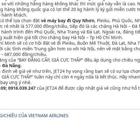
so với những hãng hàng không khác thì mức giá này vẫn là cao. N
g hàng không quốc gia có lợi thế 20 kg hành lý ký gửi miễn cước t
o hành khách.
có thể lựa chọn đặt
vé máy bay đi Quy Nhơn
, Pleiku, Phú Quốc, N
c rẻ nhất là 577.000 đồng/chiều, tiếp đó là các chặng Hà Nội – Đà
 cho hành trình đến Phú Quốc, Nha Trang và Đà Lạt. Ngoài ra, đáng 
g xuất hiện giá tốt cho chặng bay Hà Nội – Tp Hồ Chí Minh.
hí Minh sẽ có cơ hội đặt vé đi Pleiku, Buôn Mê Thuột, Đà Lạt, Nha
với các tỉnh miền Trung gần hơn so với Hà Nội, nên về mặt bằng c
– 687.000 đồng/chiều.
hặng của “BAY ĐẲNG CẤP, GIÁ CỰC THẤP” đều áp dụng cho chiều ngư
– Đà Nẵng
.
định về giá vé như trên, JET24 hy vọng rằng bạn sẽ có sự lựa chọn
GIÁ CỰC THẤP” tuần này chỉ còn 4 ngày nữa là kết thúc. Hãy nhan
 bay ưng ý nhé.
.09; 0916.039.247
của JET24 để được cập nhật giá vé cũng như hỗ 
NG/CHIỀU CỦA VIETNAM AIRLINES