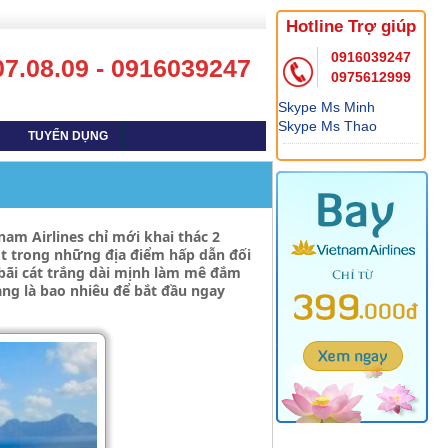
Hotline Trợ giúp
0916039247
07.08.09 - 0916039247
0975612999
Skype Ms Minh
Skype Ms Thao
TUYỂN DỤNG
am Airlines chỉ mới khai thác 2
t trong những địa điểm hấp dẫn đối
 bãi cát trắng dài mịnh làm mê đắm
đang là bao nhiêu để bắt đầu ngay