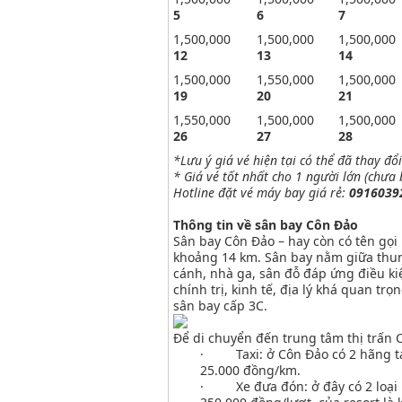
5
6
7
1,500,000
1,500,000
1,500,000
12
13
14
1,500,000
1,550,000
1,500,000
19
20
21
1,550,000
1,500,000
1,500,000
26
27
28
*Lưu ý giá vé hiện tại có thể đã thay đổi
* Giá vé tốt nhất cho 1 người lớn (chưa
Hotline đặt vé máy bay giá rẻ:
0916039
Thông tin về sân bay Côn Đảo
Sân bay Côn Đảo – hay còn có tên gọi
khoảng 14 km. Sân bay nằm giữa thun
cánh, nhà ga, sân đỗ đáp ứng điều ki
chính trị, kinh tế, địa lý khá quan t
sân bay cấp 3C.
Để di chuyển đến trung tâm thị trấn 
· Taxi: ở Côn Đảo có 2 hãng taxi
25.000 đồng/km.
· Xe đưa đón: ở đây có 2 loại hìn