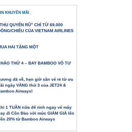
IN KHUYẾN MÃI
THU QUYẾN RŨ” CHỈ TỪ 69.000
ĐỒNG/CHIỀU CỦA VIETNAM AIRLINES
MUA HAI TẶNG MỘT
CHÀO THỨ 4 – BAY BAMBOO VÔ TƯ
ương đã về, hẹn giờ săn vé rẻ từ ưu
ãi ngày VÀNG thứ 3 của JET24 &
amboo Airways!
hỉ 1 TUẦN nữa để rinh ngay vé máy
ay đi Côn Đảo với mức GIẢM GIÁ lên
ến 20% từ Bamboo Airways