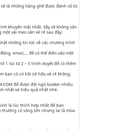
g sẽ là những hàng ghế được đánh số từ
trình khuyến mãi nhất. Vậy sẽ không săn
g một vài mẹo săn vé rẻ sau đây:
nhật những tin tức về các chương trình
 động, email,… để có thể điền vào một
ở 1 lúc từ 2 – 5 trình duyệt để có thêm
em bạn có cơ hội sở hữu vé rẻ không,
ET24.COM để được đội ngũ booker nhiều
nh nhất và hiệu quả nhất nhé.
hính là lúc thích hợp nhất để bạn
y thường có sóng lớn nhưng lại là mùa