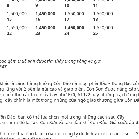
8
9
10
11
1,500,000
1,450
,000
1,550,000
1,500,000
15
16
17
18
1,550,000
1,450
,000
1,450
,000
1,550,000
22
23
24
25
 bao gồm thuế phí) được tìm thấy trong vòng 48 giờ
247
 khác là cảng hàng không Côn Đảo nằm tại phía Bắc – Đông Bắc của
g lũng với 2 bên là núi cao và giáp biển. Côn Sơn được nâng cấp
ện tiếp thu các loại máy bay như F70, ATR72 hay những loại tương 
rọng, đây chính là một trong những cửa ngõ giao thương giữa Côn Đ
Côn Đảo, bạn có thể lựa chọn một trong những cách sau đây:
 chính đó là Taxi Côn Sơn và taxi dầu khí Côn Đảo. Giá cước áp d
h xe đưa đón là xe của các công ty du lịch và xe cả các resort. Gi