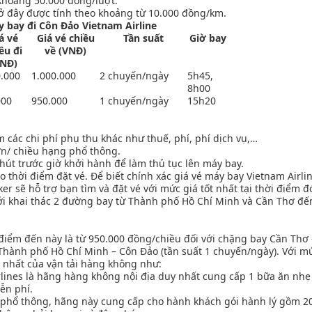
 khoảng 50.000 đồng/lượt.
đây được tính theo khoảng từ 10.000 đồng/km.
y bay đi Côn Đảo Vietnam Airline
á vé
Giá vé chiều
Tần suất
Giờ bay
ều đi
về (VNĐ)
VNĐ)
0.000
1.000.000
2 chuyến/ngày
5h45,
8h00
000
950.000
1 chuyến/ngày
15h20
c chi phí phụ thu khác như thuế, phí, phí dịch vụ,…
n/ chiều hạng phổ thông.
t trước giờ khởi hành để làm thủ tục lên máy bay.
thời điểm đặt vé. Để biết chính xác giá vé máy bay Vietnam Airlin
r sẽ hỗ trợ bạn tìm và đặt vé với mức giá tốt nhất tại thời điểm đ
mới khai thác 2 đường bay từ Thành phố Hồ Chí Minh và Cần Thơ đế
o điểm đến này là từ 950.000 đồng/chiều đối với chặng bay Cần Thơ 
hành phố Hồ Chí Minh – Côn Đảo (tần suất 1 chuyến/ngày). Với mứ
 nhất của vận tải hàng không như:
lines là hãng hàng không nội địa duy nhất cung cấp 1 bữa ăn n
ễn phí.
phổ thông, hãng này cung cấp cho hành khách gói hành lý gồm 20 k