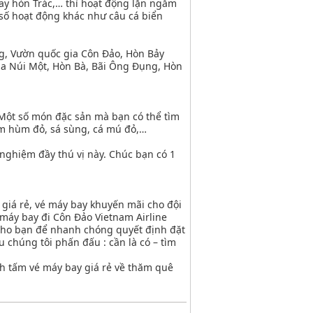
ay hòn Trác,… thì hoạt động lặn ngắm
số hoạt động khác như câu cá biển
ng, Vườn quốc gia Côn Đảo, Hòn Bảy
ùa Núi Một, Hòn Bà, Bãi Ông Đụng, Hòn
Một số món đặc sản mà bạn có thể tìm
m hùm đỏ, sá sùng, cá mú đỏ,…
nghiệm đầy thú vị này. Chúc bạn có 1
 giá rẻ, vé máy bay khuyến mãi cho đội
 máy bay đi Côn Đảo Vietnam Airline
 cho bạn để nhanh chóng quyết định đặt
u chúng tôi phấn đấu : cần là có – tìm
nh tấm vé máy bay giá rẻ về thăm quê