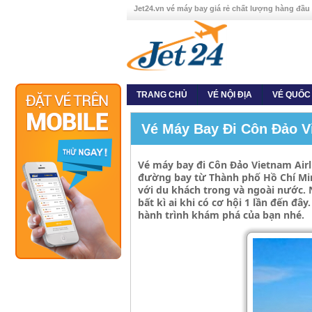
Jet24.vn vé máy bay giá rẻ chất lượng hàng đầu
TRANG CHỦ
VÉ NỘI ĐỊA
VÉ QUỐC
Vé Máy Bay Đi Côn Đảo Vi
Vé máy bay đi Côn Đảo Vietnam Airli
đường bay từ Thành phố Hồ Chí Min
với du khách trong và ngoài nước. 
bất kì ai khi có cơ hội 1 lần đến đ
hành trình khám phá của bạn nhé.