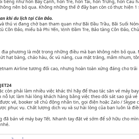
 tiếng như hòn Bảy Cạnh, hòn Tre, hòn Tài, hòn Trứng, hòn Cau h
không nên bỏ qua. Không những thế ở đây bạn còn có thực hiện 1 
n khi du lịch tại Côn Đảo.
 và thú vị đang chờ bạn tham quan như Bãi Đầu Trầu, Bãi Suối Nó
ù Côn Đảo, miếu bà Phi Yến, Vịnh Đầm Tre, Bảo tàng Côn Đảo, Ch
ực địa phương là một trong những điều mà bạn không nên bỏ qua. 
ứt hạt bàng, cháo hàu, ốc vú nàng, cua mặt trăng, mắm nhum, tô
etnam Airline tương đối cao, nhưng hoàn toàn xứng đáng cho trải 
 JET24
c còn phải làm nhiều việc khác thì hãy để thao tác săn vé máy bay
 nỗ lực làm hài lòng khách hàng bằng việc theo dõi sát sao giá vé
được vé, booker sẽ chủ động nhắn tin, gọi điện hoặc Zalo / Skype
ược phục vụ. Chất lượng dịch vụ và sự hài lòng của bạn luôn là điề
ng đã bán vé máy bay Tết. Nhanh tay đặt vé sớm để sở hữu cho mì
 nhé.