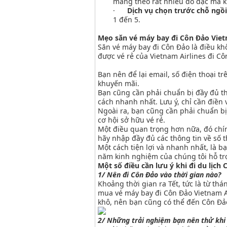
mang theo rất nhiều đồ đạc mà k
·
Dịch vụ chọn trước chỗ ngồi
1 đến 5.
Mẹo săn vé máy bay đi Côn Đảo Vietn
Săn vé máy bay đi Côn Đảo là điều kh
được vé rẻ của Vietnam Airlines đi C
Bạn nên để lại email, số điện thoại t
khuyến mãi.
Bạn cũng cần phải chuẩn bị đầy đủ th
cách nhanh nhất. Lưu ý, chỉ cần điền
Ngoài ra, bạn cũng cần phải chuẩn bị 
cơ hội sở hữu vé rẻ.
Một điều quan trọng hơn nữa, đó chín
hãy nhập đầy đủ các thông tin về số t
Một cách tiện lợi và nhanh nhất, là 
năm kinh nghiệm của chúng tôi hỗ trợ
Một số điều cần lưu ý khi đi du lịch
1/ Nên đi Côn Đảo vào thời gian nào?
Khoảng thời gian ra Tết, tức là từ th
mua vé máy bay đi Côn Đảo Vietnam Ai
khô, nên bạn cũng có thể đến Côn Đảo
2/ Những trải nghiệm bạn nên thử khi