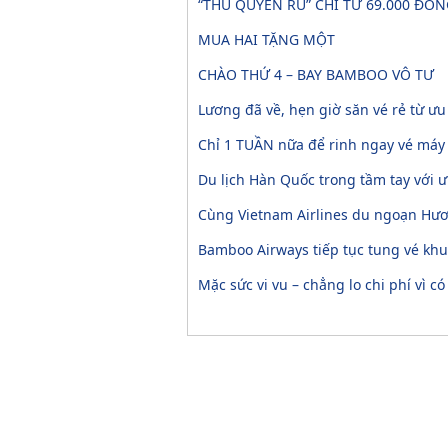
“THU QUYẾN RŨ” CHỈ TỪ 69.000 ĐỒ
MUA HAI TẶNG MỘT
CHÀO THỨ 4 – BAY BAMBOO VÔ TƯ
Lương đã về, hẹn giờ săn vé rẻ từ ư
Chỉ 1 TUẦN nữa để rinh ngay vé máy
Du lịch Hàn Quốc trong tầm tay với ư
Cùng Vietnam Airlines du ngoạn Hươn
Bamboo Airways tiếp tục tung vé khuy
Mặc sức vi vu – chẳng lo chi phí vì có