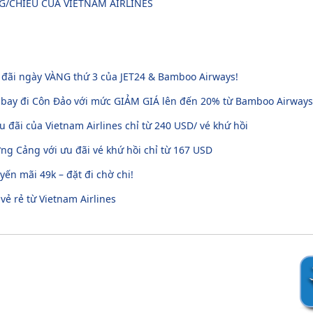
NG/CHIỀU CỦA VIETNAM AIRLINES
u đãi ngày VÀNG thứ 3 của JET24 & Bamboo Airways!
 bay đi Côn Đảo với mức GIẢM GIÁ lên đến 20% từ Bamboo Airways
u đãi của Vietnam Airlines chỉ từ 240 USD/ vé khứ hồi
g Cảng với ưu đãi vé khứ hồi chỉ từ 167 USD
ến mãi 49k – đặt đi chờ chi!
 vẻ rẻ từ Vietnam Airlines