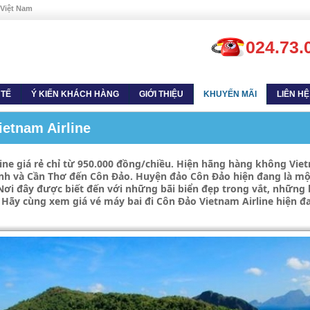
 Việt Nam
024.73.
 TẾ
Ý KIẾN KHÁCH HÀNG
GIỚI THIỆU
KHUYẾN MÃI
LIÊN HỆ
etnam Airline
ne giá rẻ chỉ từ 950.000 đồng/chiều. Hiện hãng hàng không Vietn
h và Cần Thơ đến Côn Đảo. Huyện đảo Côn Đảo hiện đang là mộ
Nơi đây được biết đến với những bãi biển đẹp trong vắt, những
ây. Hãy cùng xem giá vé máy bai đi Côn Đảo Vietnam Airline hiện 