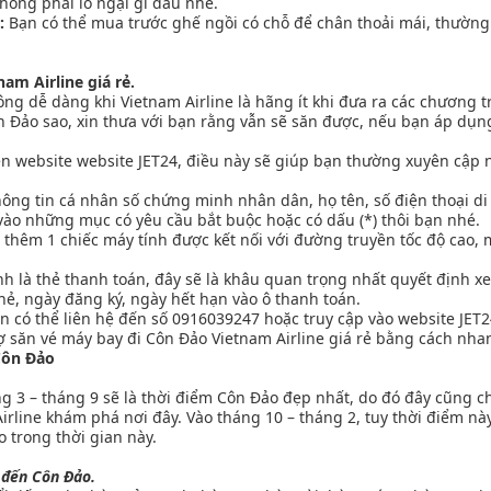
hông phải lo ngại gì đâu nhé.
:
Bạn có thể mua trước ghế ngồi có chỗ để chân thoải mái, thườn
am Airline giá rẻ.
ông dễ dàng khi Vietnam Airline là hãng ít khi đưa ra các chương 
ôn Đảo sao, xin thưa với bạn rằng vẫn sẽ săn được, nếu bạn áp dụn
rên website website JET24, điều này sẽ giúp bạn thường xuyên cập 
ông tin cá nhân số chứng minh nhân dân, họ tên, số điện thoại di
 vào những mục có yêu cầu bắt buộc hoặc có dấu (*) thôi bạn nhé.
thêm 1 chiếc máy tính được kết nối với đường truyền tốc độ cao, m
h là thẻ thanh toán, đây sẽ là khâu quan trọng nhất quyết định x
hẻ, ngày đăng ký, ngày hết hạn vào ô thanh toán.
bạn có thể liên hệ đến số 0916039247 hoặc truy cập vào website J
 săn vé máy bay đi Côn Đảo Vietnam Airline giá rẻ bằng cách nha
 Côn Đảo
áng 3 – tháng 9 sẽ là thời điểm Côn Đảo đẹp nhất, do đó đây cũng c
rline khám phá nơi đây. Vào tháng 10 – tháng 2, tuy thời điểm nà
 trong thời gian này.
 đến Côn Đảo.