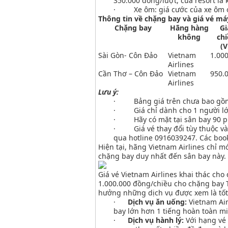
350.000 đồng/lượt, của resort là
· Xe ôm: giá cước của xe ôm ở 
Thông tin về chặng bay và giá vé má
Chặng bay
Hãng hàng
Gi
không
chi
(
Sài Gòn- Côn Đảo
Vietnam
1.00
Airlines
Cần Thơ – Côn Đảo
Vietnam
950.
Airlines
Lưu ý:
· Bảng giá trên chưa bao gồm cá
· Giá chỉ dành cho 1 người lớ
· Hãy có mặt tại sân bay 90 phú
· Giá vé thay đổi tùy thuộc vào 
qua hotline 0916039247. Các booke
Hiện tại, hãng Vietnam Airlines chỉ 
chặng bay duy nhất đến sân bay này.
Giá vé Vietnam Airlines khai thác ch
1.000.000 đồng/chiều cho chặng bay T
hưởng những dịch vụ được xem là tốt
·
Dịch vụ ăn uống:
Vietnam Air
bay lớn hơn 1 tiếng hoàn toàn mi
·
Dịch vụ hành lý:
Với hạng vé 