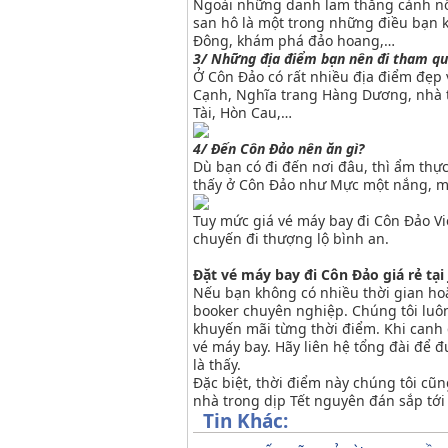
Ngoài những danh lam thắng cảnh nổi
san hô là một trong những điều bạn 
Đông, khám phá đảo hoang,…
3/ Những địa điểm bạn nên đi tham qua
Ở Côn Đảo có rất nhiều địa điểm đẹp
Cạnh, Nghĩa trang Hàng Dương, nhà t
Tài, Hòn Cau,…
4/ Đến Côn Đảo nên ăn gì?
Dù bạn có đi đến nơi đâu, thì ẩm th
thấy ở Côn Đảo như Mực một nắng, m
Tuy mức giá vé máy bay đi Côn Đảo Vi
chuyến đi thượng lộ bình an.
Đặt vé máy bay đi Côn Đảo giá rẻ tại
Nếu bạn không có nhiều thời gian hoặ
booker chuyên nghiệp. Chúng tôi luôn
khuyến mãi từng thời điểm. Khi canh 
vé máy bay. Hãy liên hệ tổng đài để đ
là thấy.
Đặc biệt, thời điểm này chúng tôi cũ
nhà trong dịp Tết nguyên đán sắp tới
Tin Khác: