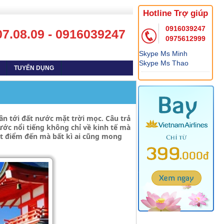
Hotline Trợ giúp
0916039247
07.08.09 - 0916039247
0975612999
Skype Ms Minh
Skype Ms Thao
TUYỂN DỤNG
n tới đất nước mặt trời mọc. Câu trả
ước nổi tiếng không chỉ về kinh tế mà
ột điểm đến mà bất kì ai cũng mong