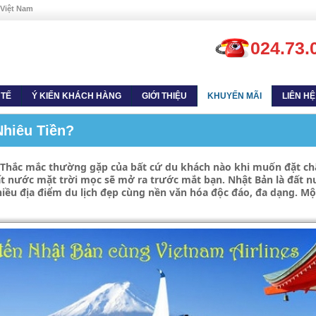
 Việt Nam
024.73.
 TẾ
Ý KIẾN KHÁCH HÀNG
GIỚI THIỆU
KHUYẾN MÃI
LIÊN HỆ
Nhiêu Tiền?
 Thắc mắc thường gặp của bất cứ du khách nào khi muốn đặt châ
đất nước mặt trời mọc sẽ mở ra trước mắt bạn. Nhật Bản là đất n
hiều địa điểm du lịch đẹp cùng nền văn hóa độc đáo, đa dạng. M