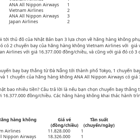
ANA All Nippon Airways
1
Vietnam Airlines
2
ANA All Nippon Airways
3
Japan Airlines
2
i tới thủ đô của Nhật Bản bạn 3 lựa chọn về hãng hàng không phục 
ó có 2 chuyến bay của hãng hàng không Vietnam Airlines với giá 
n Airlines với giá 16.377.000 đồng/chiều, và cũng với giá đó có
chuyến bay bay thẳng từ Đà Nẵng tới thành phố Tokyo, 1 chuyến b
u và 1 chuyến của hãng hàng không ANA All Nippon Airways có giá 
ật bao nhiêu tiền? Câu trả lời là nếu bạn chọn chuyến bay thẳng từ
i 16.377.000 đồng/chiều. Các hãng hàng không khai thác hành trìn
Hãng hàng không
Giá vé
Tần suất
(đồng/chiều)
(chuyến/ngày)
m Airlines
11.828.000
1
l Nippon Airways
18.326.000
1