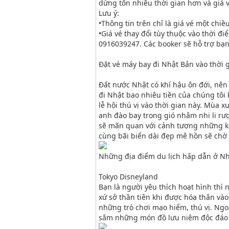
dừng tốn nhiều thời gian hơn và giá 
Lưu ý:
•
Thông tin trên chỉ là giá vé một chi
•
Giá vé thay đổi tùy thuộc vào thời đi
0916039247. Các booker sẽ hỗ trợ bạn 
Đặt vé máy bay đi Nhật Bản vào thời g
Đất nước Nhật có khí hậu ôn đới, nên 
đi Nhật bao nhiêu tiền của chúng tôi
lễ hội thú vị vào thời gian này. Mùa 
anh đào bay trong gió nhâm nhi li r
sẽ mãn quan với cảnh tượng những khu
cùng bãi biển dài đẹp mê hồn sẽ chờ
Những địa điểm du lịch hấp dẫn ở N
Tokyo Disneyland
Bạn là người yêu thích hoạt hình thì
xứ sở thần tiên khi được hóa thân và
những trò chơi mạo hiểm, thú vị. Ng
sắm những món đồ lưu niệm độc đáo v