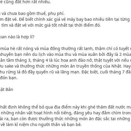
vé cũng đắt hơn rất nhiều.
ều và chưa bao gồm thuế, phụ phí.
ểm đặt vé. Để biết chính xác giá vé máy bay bao nhiêu tiền tại từng
tìm và đặt vé với mức giá tốt nhất tại thời điểm đó.
ian nào là hợp lí?
mùa hè rất nóng và mùa đông thường rất lạnh, thậm chí có tuyết rơi
 khuyên bạn nên du lịch vào mùa thu và mùa xuân bởi đây là 2 mùa
xuân tầm tháng 3, tháng 4 là lúc hoa anh đào nở, thật tuyệt vời n
ượu sake và thưởng thức những món ăn truyền thống của Nhật. Ha
 rừng lá đỏ đầy quyến rũ và lãng mạn. Đặc biệt, cuối tháng 7 đầ
 đón bạn.
hật Bản
 nhất định không thể bỏ qua địa điểm này khi ghé thăm đất nước mặ
o những nhân vật hoạt hình nổi tiếng, đáng yêu hay đắm chìm tron
oài ra, bạn còn được thưởng thức những món ăn đặc sắc tại những
ề làm kỉ niệm cho người thân và bạn bè.