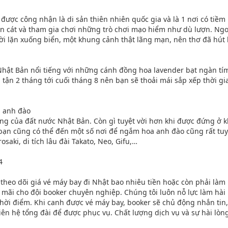
lồ được công nhận là di sản thiên nhiên quốc gia và là 1 nơi có tiề
rên cát và tham gia chơi những trò chơi mạo hiểm như dù lượn. Ngoài
ời lặn xuống biển, một khung cảnh thật lãng mạn, nên thơ đã hút
 Nhật Bản nổi tiếng với những cánh đồng hoa lavender bạt ngàn tí
i tận 2 tháng tới cuối tháng 8 nên bạn sẽ thoải mái sắp xếp thời
a anh đào
ượng của đất nước Nhật Bản. Còn gì tuyệt vời hơn khi được đứng 
 bạn cũng có thể đến một số nơi để ngắm hoa anh đào cũng rất tuy
osaki, di tích lâu đài Takato, Neo, Gifu,…
4
heo dõi giá vé máy bay đi Nhật bao nhiêu tiền hoặc còn phải làm n
 mãi cho đội booker chuyên nghiệp. Chúng tôi luôn nỗ lực làm hài 
hời điểm. Khi canh được vé máy bay, booker sẽ chủ động nhắn tin,
iên hệ tổng đài để được phục vụ. Chất lượng dịch vụ và sự hài lòn