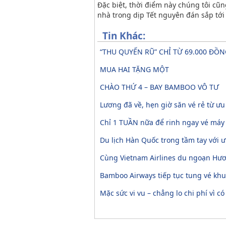
Đặc biệt, thời điểm này chúng tôi cũ
nhà trong dịp Tết nguyên đán sắp tới
Tin Khác:
“THU QUYẾN RŨ” CHỈ TỪ 69.000 ĐỒ
MUA HAI TẶNG MỘT
CHÀO THỨ 4 – BAY BAMBOO VÔ TƯ
Lương đã về, hẹn giờ săn vé rẻ từ ư
Chỉ 1 TUẦN nữa để rinh ngay vé máy
Du lịch Hàn Quốc trong tầm tay với ư
Cùng Vietnam Airlines du ngoạn Hươn
Bamboo Airways tiếp tục tung vé khuy
Mặc sức vi vu – chẳng lo chi phí vì có