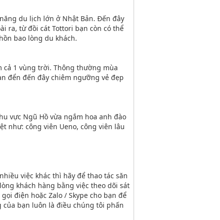
m năng du lịch lớn ở Nhật Bản. Đến đây
 ra, từ đồi cát Tottori bạn còn có thể
 hồn bao lòng du khách.
m cả 1 vùng trời. Thông thường mùa
 gian đển đến đây chiêm ngưỡng vẻ đẹp
ở khu vực Ngũ Hồ vừa ngắm hoa anh đào
ệt như: công viên Ueno, công viên lâu
hiều việc khác thì hãy để thao tác săn
lòng khách hàng bằng việc theo dõi sát
 gọi điện hoặc Zalo / Skype cho bạn để
g của bạn luôn là điều chúng tôi phấn