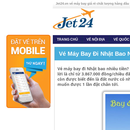
Jet24.vn vé máy bay giá rẻ chất lượng hàng đầu
TRANG CHỦ
VÉ NỘI ĐỊA
VÉ QUỐC
Vé Máy Bay Đi Nhật Bao 
Vé máy bay đi Nhật bao nhiêu tiền?
lời là chỉ từ 3.867.000 đồng/chiều 
còn được biết đến là đất nước có n
muốn được 1 lần đặt chân tới.