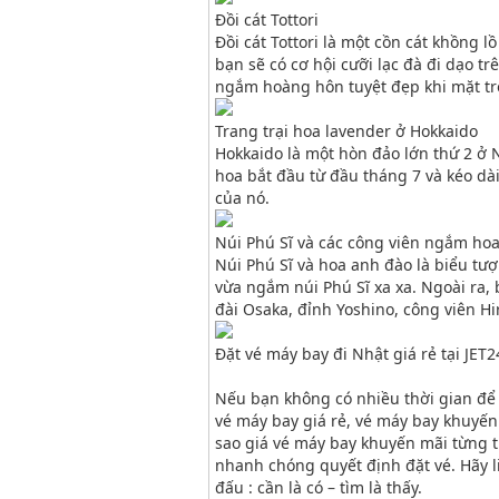
Đồi cát Tottori
Đồi cát Tottori là một cồn cát khồng 
bạn sẽ có cơ hội cưỡi lạc đà đi dạo t
ngắm hoàng hôn tuyệt đẹp khi mặt tr
Trang trại hoa lavender ở Hokkaido
Hokkaido là một hòn đảo lớn thứ 2 ở
hoa bắt đầu từ đầu tháng 7 và kéo dà
của nó.
Núi Phú Sĩ và các công viên ngắm ho
Núi Phú Sĩ và hoa anh đào là biểu t
vừa ngắm núi Phú Sĩ xa xa. Ngoài ra,
đài Osaka, đỉnh Yoshino, công viên Hir
Đặt vé máy bay đi Nhật giá rẻ tại JET2
Nếu bạn không có nhiều thời gian để t
vé máy bay giá rẻ, vé máy bay khuyến
sao giá vé máy bay khuyến mãi từng t
nhanh chóng quyết định đặt vé. Hãy l
đấu : cần là có – tìm là thấy.