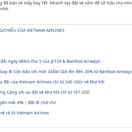
ng đã bán vé máy bay Tết. Nhanh tay đặt vé sớm để sở hữu cho mì
 nhé.
NG/CHIỀU CỦA VIETNAM AIRLINES
u đãi ngày VÀNG thứ 3 của JET24 & Bamboo Airways!
 bay đi Côn Đảo với mức GIẢM GIÁ lên đến 20% từ Bamboo Airways
u đãi của Vietnam Airlines chỉ từ 240 USD/ vé khứ hồi
g Cảng với ưu đãi vé khứ hồi chỉ từ 167 USD
ến mãi 49k – đặt đi chờ chi!
 vẻ rẻ từ Vietnam Airlines