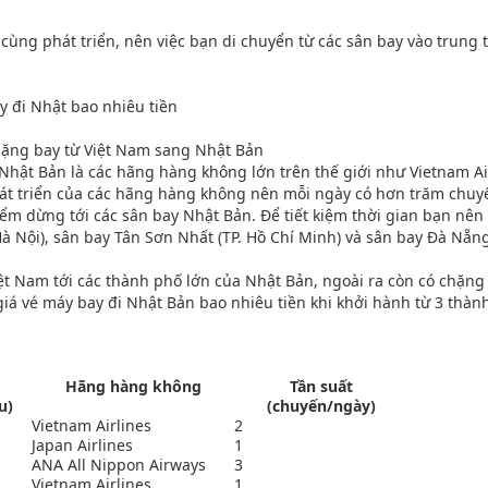
cùng phát triển, nên việc bạn di chuyển từ các sân bay vào trung
y đi Nhật bao nhiêu tiền
ặng bay từ Việt Nam sang Nhật Bản
Nhật Bản là các hãng hàng không lớn trên thế giới như Vietnam Ai
át triển của các hãng hàng không nên mỗi ngày có hơn trăm chuy
m dừng tới các sân bay Nhật Bản. Để tiết kiệm thời gian bạn nên
Hà Nội), sân bay Tân Sơn Nhất (TP. Hồ Chí Minh) và sân bay Đà Nẵn
ệt Nam tới các thành phố lớn của Nhật Bản, ngoài ra còn có chặn
giá vé máy bay đi Nhật Bản bao nhiêu tiền khi khởi hành từ 3 thàn
Hãng hàng không
Tần suất
u)
(chuyến/ngày)
Vietnam Airlines
2
Japan Airlines
1
ANA All Nippon Airways
3
Vietnam Airlines
1