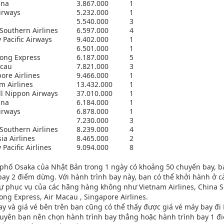
ina
3.867.000
1
irways
5.232.000
1
5.540.000
3
Southern Airlines
6.597.000
4
 Pacific Airways
9.402.000
1
6.501.000
1
ong Express
6.187.000
5
acau
7.821.000
3
ore Airlines
9.466.000
1
m Airlines
13.432.000
1
l Nippon Airways
37.010.000
1
ina
6.184.000
1
irways
6.878.000
1
r
7.230.000
3
Southern Airlines
8.239.000
4
ia Airlines
8.465.000
2
 Pacific Airlines
9.094.000
8
h phố Osaka của Nhật Bản trong 1 ngày có khoảng 50 chuyến bay, 
bay 2 điểm dừng. Với hành trình bay này, bạn có thể khởi hành ở c
ự phục vụ của các hãng hàng không như Vietnam Airlines, China Sou
gkong Express, Air Macau , Singapore Airlines.
y và giá vé bên trên bạn cũng có thể thấy được giá vé máy bay đi N
khuyên bạn nên chọn hành trình bay thẳng hoặc hành trình bay 1 đ