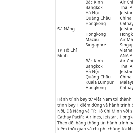
Bắc Kinh
Air Ch
Bangkok
Thai A
Hà Nội
Jetstar
Quảng Châu
China 
Hongkong
Cathay
Đà Nẵng
Jetstar
Hongkong
Hongk
Macau
Air M
Singapore
Singap
TP. Hồ Chí
Vietna
Minh
ANA Al
Bắc Kinh
Air Ch
Bangkok
Thai A
Hà Nội
Jetsta
Quảng Châu
China 
Kuala Lumpur
Malays
Hongkong
Cathay
Hành trình bay từ Việt Nam tới thàn
trình bay 1 điểm dừng và hành trình 
Nội, Đà Nẵng và TP. Hồ Chí Minh với s
Cathay Pacific Airlines, Jetstar , Hon
Theo dõi bảng thông tin hành trình ba
kiệm thời gian và chi phí chúng tôi 