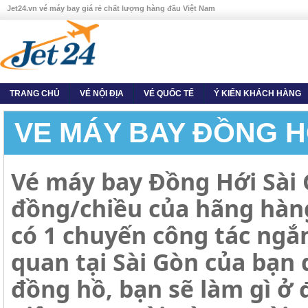
Jet24.vn vé máy bay giá rẻ chất lượng hàng đầu Việt Nam
TRANG CHỦ
VÉ NỘI ĐỊA
VÉ QUỐC TẾ
Ý KIẾN KHÁCH HÀNG
VE MÁY BAY ĐỒNG H
Vé máy bay Đồng Hới Sài G
đồng/chiều của hãng hàng
có 1 chuyến công tác ngắ
quan tại Sài Gòn của bạn q
đồng hồ, bạn sẽ làm gì ở 