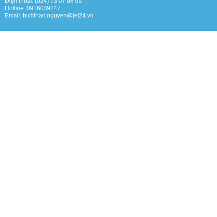
Điện thoại: (024) 73 07 08 09
Hotline: 0916039247
Email: bichthao.nguyen@jet24.vn