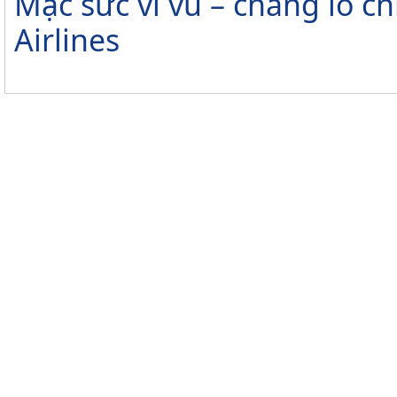
Mặc sức vi vu – chẳng lo ch
Airlines