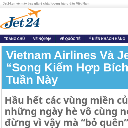
Jet24.vn vé máy bay giá rẻ chất lượng hàng đầu Việt Nam
TRANG CHỦ
VÉ NỘI ĐỊA
VÉ QUỐC TẾ
Ý KIẾN KHÁCH HÀNG
Vietnam Airlines Và Je
“song Kiếm Hợp Bích
Tuần Này
Hầu hết các vùng miền c
những ngày hè vô cùng n
đừng vì vậy mà “bỏ quên”