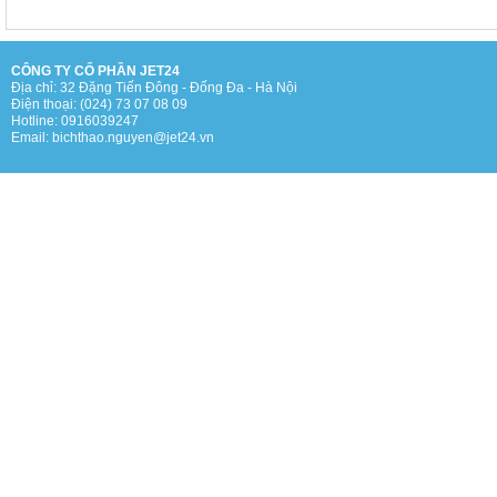
CÔNG TY CỔ PHẦN JET24
Địa chỉ: 32 Đặng Tiến Đông - Đống Đa - Hà Nội
Điện thoại: (024) 73 07 08 09
Hotline: 0916039247
Email: bichthao.nguyen@jet24.vn