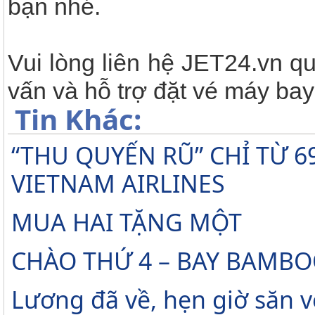
bạn nhé.
Vui lòng liên hệ JET24.vn q
vấn và hỗ trợ đặt vé máy ba
Tin Khác:
“THU QUYẾN RŨ” CHỈ TỪ 
VIETNAM AIRLINES
MUA HAI TẶNG MỘT
CHÀO THỨ 4 – BAY BAMBO
Lương đã về, hẹn giờ săn v